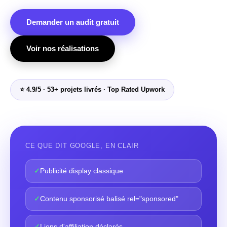
Demander un audit gratuit
Voir nos réalisations
⭐ 4.9/5 · 53+ projets livrés · Top Rated Upwork
CE QUE DIT GOOGLE, EN CLAIR
✓
Publicité display classique
✓
Contenu sponsorisé balisé rel="sponsored"
✓
Liens d'affiliation déclarés