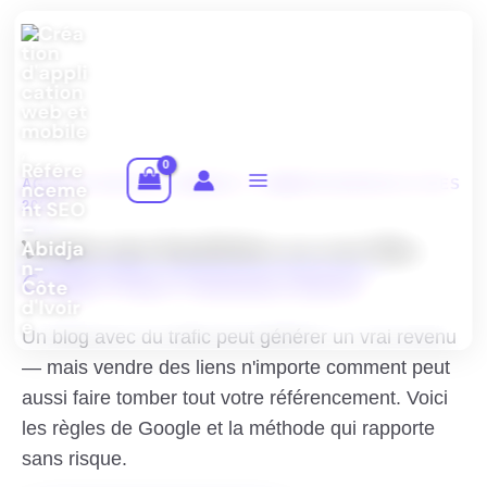
Aller
au
contenu
AGENCE DIGITALE ABIDJAN · MONÉTISATION DE SITES
2025
Vendre des Backlinks sur son Site :
Ce Qu'il Faut Vraiment Savoir
Un blog avec du trafic peut générer un vrai revenu
— mais vendre des liens n'importe comment peut
aussi faire tomber tout votre référencement. Voici
les règles de Google et la méthode qui rapporte
sans risque.