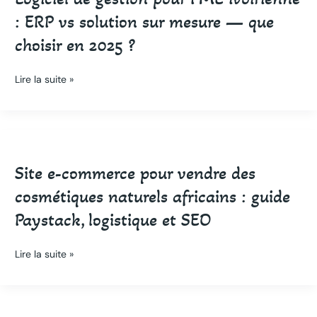
pour
: ERP vs solution sur mesure — que
PME
choisir en 2025 ?
ivoirienne
:
ERP
Lire la suite »
vs
solution
sur
Site
mesure
e-
—
Site e-commerce pour vendre des
commerce
que
pour
choisir
cosmétiques naturels africains : guide
vendre
en
Paystack, logistique et SEO
des
2025
cosmétiques
?
naturels
Lire la suite »
africains
:
guide
Paystack,