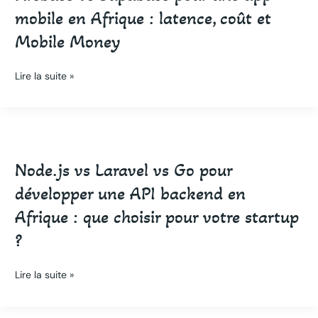
balisage
pour
mobile en Afrique : latence, coût et
sémantique
une
Mobile Money
app
mobile
en
Lire la suite »
Afrique
:
latence,
Node.js
coût
vs
et
Node.js vs Laravel vs Go pour
Laravel
Mobile
vs
Money
développer une API backend en
Go
Afrique : que choisir pour votre startup
pour
développer
?
une
API
Lire la suite »
backend
en
Afrique