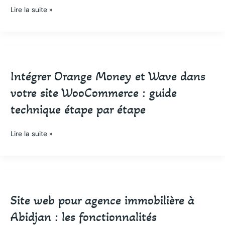
optimiser
Lire la suite »
les
scores
PageSpeed
Intégrer
pour
Orange
les
Intégrer Orange Money et Wave dans
Money
connexions
et
3G
votre site WooCommerce : guide
Wave
ivoiriennes
technique étape par étape
dans
votre
site
Lire la suite »
WooCommerce
:
guide
Site
technique
web
étape
Site web pour agence immobilière à
pour
par
agence
étape
Abidjan : les fonctionnalités
immobilière