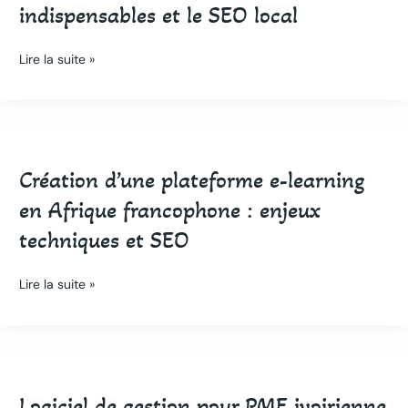
indispensables et le SEO local
à
Abidjan
:
Lire la suite »
les
fonctionnalités
indispensables
Création
et
d’une
le
Création d’une plateforme e-learning
plateforme
SEO
e-
local
en Afrique francophone : enjeux
learning
techniques et SEO
en
Afrique
francophone
Lire la suite »
:
enjeux
techniques
Logiciel
et
de
SEO
Logiciel de gestion pour PME ivoirienne
gestion