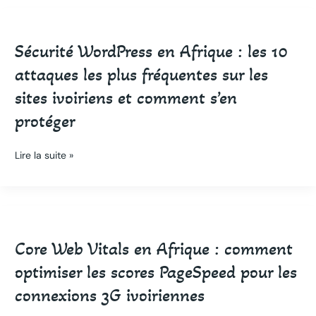
:
Sécurité
que
WordPress
choisir
Sécurité WordPress en Afrique : les 10
en
pour
Afrique
attaques les plus fréquentes sur les
votre
:
sites ivoiriens et comment s’en
startup
les
?
10
protéger
attaques
les
Lire la suite »
plus
fréquentes
sur
les
Core
sites
Web
ivoiriens
Core Web Vitals en Afrique : comment
Vitals
et
en
optimiser les scores PageSpeed pour les
comment
Afrique
connexions 3G ivoiriennes
s’en
:
protéger
comment