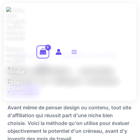
Aller
au
contenu
GUIDE EXPERT · STRATÉGIE AFFILIATION
Niche affiliation : comment
trouver un créneau vraiment
rentable
Avant même de penser design ou contenu, tout site
d'affiliation qui réussit part d'une niche bien
choisie. Voici la méthode qu'on utilise pour évaluer
objectivement le potentiel d'un créneau, avant d'y
investir des mois de travail.