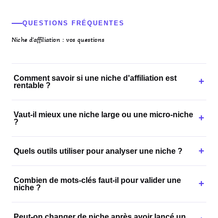
QUESTIONS FRÉQUENTES
Niche d'affiliation : vos questions
Comment savoir si une niche d'affiliation est
+
rentable ?
Une niche rentable combine un volume de recherche
Vaut-il mieux une niche large ou une micro-niche
réel, une intention d'achat claire, un niveau de
+
?
concurrence surmontable et des programmes
d'affiliation avec des commissions intéressantes.
Une micro-niche est généralement plus facile à percer
+
Quels outils utiliser pour analyser une niche ?
pour un nouveau site. Une niche large offre plus de
potentiel mais demande plus de temps et de moyens.
Google Keyword Planner pour le volume, Google
Combien de mots-clés faut-il pour valider une
Trends pour l'évolution, une analyse manuelle des
+
niche ?
résultats Google, et les catalogues des réseaux
d'affiliation.
Pas de nombre magique, mais on recherche plusieurs
Peut-on changer de niche après avoir lancé un