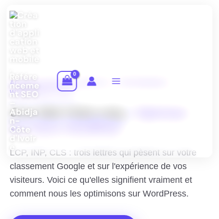
Aller
au
contenu
AGENCE DIGITALE ABIDJAN · PERFORMANCE
WORDPRESS 2025
Core Web Vitals 2025 :
Optimiser
son Score WordPress
LCP, INP, CLS : trois lettres qui pèsent sur votre
classement Google et sur l'expérience de vos
visiteurs. Voici ce qu'elles signifient vraiment et
comment nous les optimisons sur WordPress.