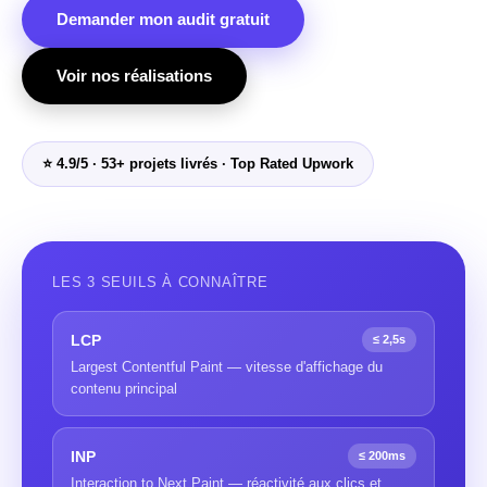
Demander mon audit gratuit
Voir nos réalisations
⭐ 4.9/5 · 53+ projets livrés · Top Rated Upwork
LES 3 SEUILS À CONNAÎTRE
LCP
≤ 2,5s
Largest Contentful Paint — vitesse d'affichage du
contenu principal
INP
≤ 200ms
Interaction to Next Paint — réactivité aux clics et