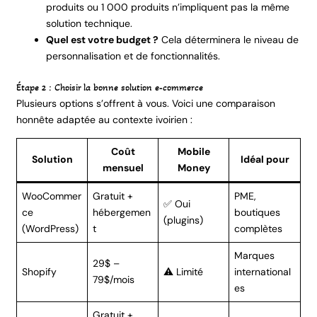
produits ou 1 000 produits n’impliquent pas la même
solution technique.
Quel est votre budget ?
Cela déterminera le niveau de
personnalisation et de fonctionnalités.
Étape 2 : Choisir la bonne solution e-commerce
Plusieurs options s’offrent à vous. Voici une comparaison
honnête adaptée au contexte ivoirien :
Coût
Mobile
Solution
Idéal pour
mensuel
Money
WooCommer
Gratuit +
PME,
✅ Oui
ce
hébergemen
boutiques
(plugins)
(WordPress)
t
complètes
Marques
29$ –
Shopify
⚠️ Limité
international
79$/mois
es
Gratuit +