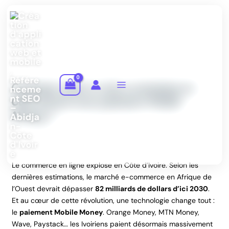
Aller
au
contenu
Comment créer un site e-commerce en
Côte d’Ivoire avec paiement Mobile
Money ?
Le commerce en ligne explose en Côte d’Ivoire. Selon les
dernières estimations, le marché e-commerce en Afrique de
l’Ouest devrait dépasser
82 milliards de dollars d’ici 2030
.
Et au cœur de cette révolution, une technologie change tout :
le
paiement Mobile Money
. Orange Money, MTN Money,
Wave, Paystack… les Ivoiriens paient désormais massivement