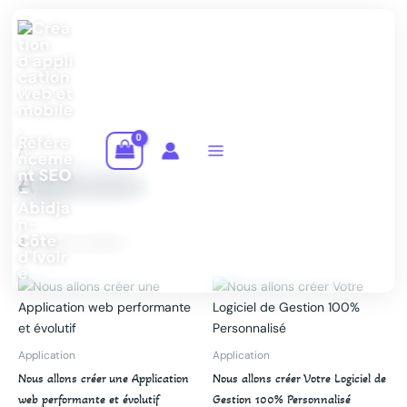
Aller
au
contenu
Trié
par
prix
croissant
Accueil
/ Application
Application
3 résultats affichés
Application
Application
Nous allons créer une Application
Nous allons créer Votre Logiciel de
web performante et évolutif
Gestion 100% Personnalisé